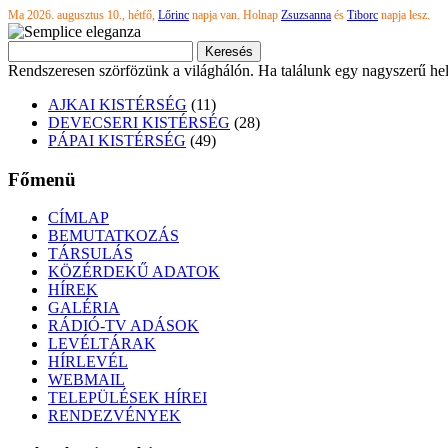
Ma 2026. augusztus 10., hétfő,
Lőrinc
napja van. Holnap
Zsuzsanna
és
Tiborc
napja lesz.
Rendszeresen szörfözünk a világhálón. Ha találunk egy nagyszerű hel
AJKAI KISTÉRSÉG
(11)
DEVECSERI KISTÉRSÉG
(28)
PÁPAI KISTÉRSÉG
(49)
Főmenü
CÍMLAP
BEMUTATKOZÁS
TÁRSULÁS
KÖZÉRDEKŰ ADATOK
HÍREK
GALÉRIA
RÁDIÓ-TV ADÁSOK
LEVÉLTÁRAK
HÍRLEVÉL
WEBMAIL
TELEPÜLÉSEK HÍREI
RENDEZVÉNYEK