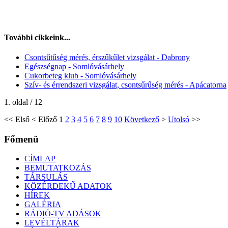
További cikkeink...
Csontsűtűség mérés, érszűkűlet vizsgálat - Dabrony
Egészségnap - Somlóvásárhely
Cukorbeteg klub - Somlóvásárhely
Szív- és érrendszeri vizsgálat, csontsűrűség mérés - Apácatorna
1. oldal / 12
<<
Első
<
Előző
1
2
3
4
5
6
7
8
9
10
Következő
>
Utolsó
>>
Főmenü
CÍMLAP
BEMUTATKOZÁS
TÁRSULÁS
KÖZÉRDEKŰ ADATOK
HÍREK
GALÉRIA
RÁDIÓ-TV ADÁSOK
LEVÉLTÁRAK