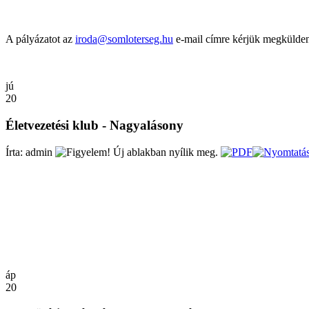
A pályázatot az
iroda@somloterseg.hu
e-mail címre kérjük megkülden
jú
20
Életvezetési klub - Nagyalásony
Írta: admin
áp
20