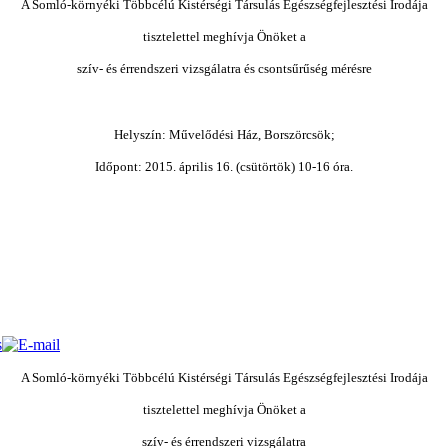
A Somló-környéki Többcélú Kistérségi Társulás Egészségfejlesztési Irodája
tisztelettel meghívja Önöket a
szív- és érrendszeri vizsgálatra és csontsűrűség mérésre
Helyszín: Művelődési Ház, Borszörcsök;
Időpont: 2015. április 16. (csütörtök) 10-16 óra.
A Somló-környéki Többcélú Kistérségi Társulás Egészségfejlesztési Irodája
tisztelettel meghívja Önöket a
szív- és érrendszeri vizsgálatra