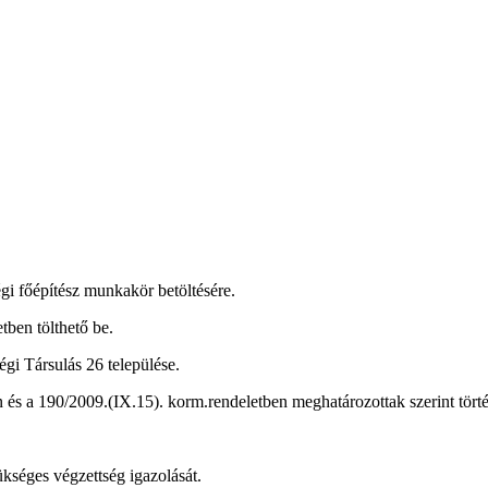
gi főépítész munkakör betöltésére.
tben tölthető be.
gi Társulás 26 települése.
n és a 190/2009.(IX.15). korm.rendeletben meghatározottak szerint törté
ükséges végzettség igazolását.