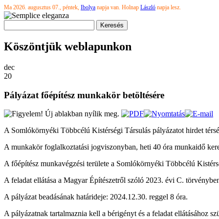
Ma 2026. augusztus 07., péntek,
Ibolya
napja van. Holnap
László
napja lesz.
Köszöntjük weblapunkon
dec
20
Pályázat főépítész munkakör betöltésére
A Somlókörnyéki Többcélú Kistérségi Társulás pályázatot hirdet térsé
A munkakör foglalkoztatási jogviszonyban, heti 40 óra munkaidő kere
A főépítész munkavégzési területe a Somlókörnyéki Többcélú Kistérsé
A feladat ellátása a Magyar Építészetről szóló 2023. évi C. törvénybe
A pályázat beadásának határideje: 2024.12.30. reggel 8 óra.
A pályázatnak tartalmaznia kell a bérigényt és a feladat ellátásához sz