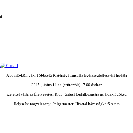
i.
A Somló-környéki Többcélú Kistérségi Társulás Egészségfejlesztési Irodája
2015. június 11-én (csütörtök) 17.00 órakor
szerettel várja az Életvezetési Klub júniusi foglalkozására az érdeklődőket.
Helyszín: nagyalásonyi Polgármesteri Hivatal házasságkötő terem