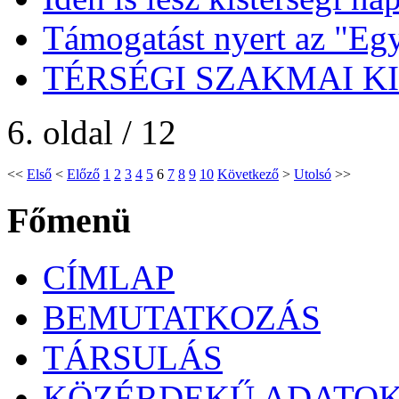
Támogatást nyert az "Egy 
TÉRSÉGI SZAKMAI K
6. oldal / 12
<<
Első
<
Előző
1
2
3
4
5
6
7
8
9
10
Következő
>
Utolsó
>>
Főmenü
CÍMLAP
BEMUTATKOZÁS
TÁRSULÁS
KÖZÉRDEKŰ ADATO