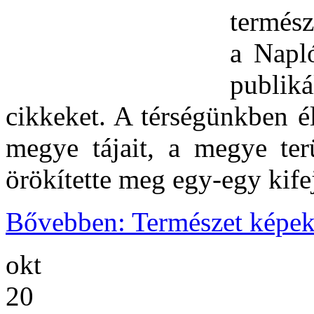
termész
a Napló
publiká
cikkeket. A térségünkben é
megye tájait, a megye terü
örökítette meg egy-egy kife
Bővebben: Természet képe
okt
20