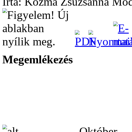
Írta: Kozma Zsuzsanna
Módo
Megemlékezés
Október 