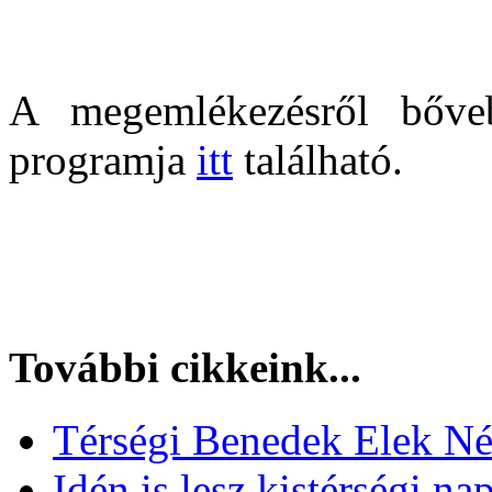
A megemlékezésről bőv
programja
itt
található.
További cikkeink...
Térségi Benedek Elek N
Idén is lesz kistérségi na