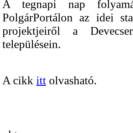
A tegnapi nap folyam
PolgárPortálon az idei s
projektjeiről a Devecs
településein.
A cikk
itt
olvasható.