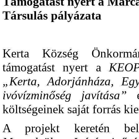
Támogatást nyert a Marc
Társulás pályázata
Kerta Község Önkormán
támogatást nyert a
KEOP-
„Kerta, Adorjánháza, Egyh
ivóvízminőség javítása”
el
költségeinek saját forrás ki
A projekt keretén be