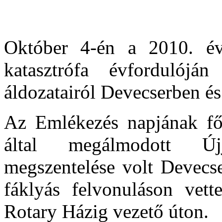
Október 4-én a 2010. év
katasztrófa évfordulój
áldozatairól Devecserben é
Az Emlékezés napjának f
által megálmodott Újj
megszentelése volt Devecse
fáklyás felvonuláson vet
Rotary Házig vezető úton.