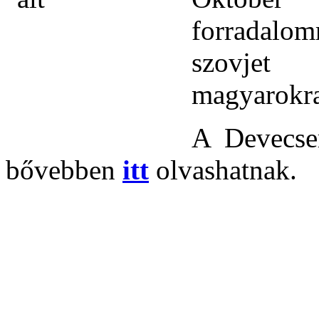
forradalom
szovjet 
magyarokra
A Devecse
bővebben
itt
olvashatnak.