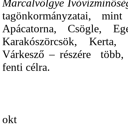
Marcalvölgye Ivóvízminősé
tagönkormányzatai, mint
Apácatorna, Csögle, Ege
Karakószörcsök, Kerta, K
Várkesző – részére
több, 
fenti célra.
okt