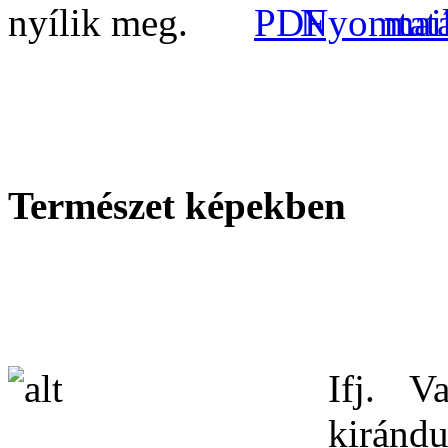
Természet képekben
Ifj. V
kiránd